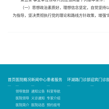
（一）思想政治素质好，理想信念坚定，自觉坚持以马
为指导，坚决贯彻执行党的理论和路线方针政策，增强“四
首页
医院概况
新闻中心
患者服务
环湖路门诊部
迎宾门诊
领导致辞
通知公告
科室导航
医院领导
义诊通知
专家介绍
医院简介
医院动态
预约挂号