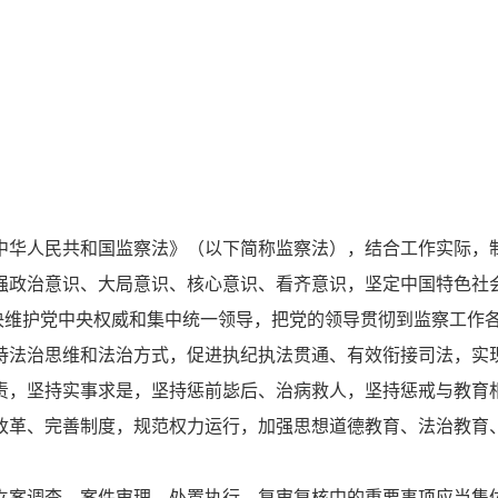
华人民共和国监察法》（以下简称监察法），结合工作实际，
政治意识、大局意识、核心意识、看齐意识，坚定中国特色社
决维护党中央权威和集中统一领导，把党的领导贯彻到监察工作
法治思维和法治方式，促进执纪执法贯通、有效衔接司法，实
，坚持实事求是，坚持惩前毖后、治病救人，坚持惩戒与教育
革、完善制度，规范权力运行，加强思想道德教育、法治教育
案调查、案件审理、处置执行、复审复核中的重要事项应当集