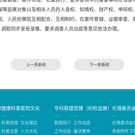
障监察对象以及相关人员的人身权、知情权、财产权、申辩权
、人民检察院互相配合、互相制约，在案件管辖、证据审查、
、调取同步录音录像、要求调查人员出庭等意见依法办理。
上一条新闻
下一条新闻
部
健康科普
医院文化
专科联盟
党建（纪检监察）
伦理委员
科普视频
文化理念
联盟简介
工作动态
伦理委员会
科普文章
八大文化
工作动态
廉洁教育
表格附件下